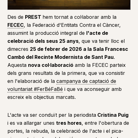
Des de
PREST
hem tornat a col·laborar amb la
FECEC
, la Federació d'Entitats Contra el Càncer,
assumint la producció integral de
l'acte de
celebració dels seus 25 anys
, que va tenir lloc el
dimecres
25 de febrer de 2026 a la Sala Francesc
Cambó del Recinte Modernista de Sant Pau
.
Aquesta
nova col·laboració
amb la FECEC parteix
dels grans resultats de la primera, que va consistir
en l'elaboració de la
campanya de captació de
voluntariat #FerBéFaBé
i que va aconseguir amb
escreix els objectius marcats.
L'acte va ser conduït per la periodista
Cristina Puig
i es va allargar unes
tres hores
, entre l'obertura de
portes, la rebuda, la celebració de l'acte i el pica-